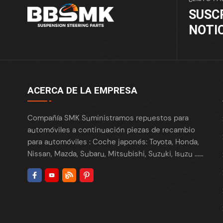
SUSC
NOTI
ACERCA DE LA EMPRESA
Compañía SMK Suministramos repuestos para
automóviles a continuación piezas de recambio
para automóviles : Coche japonés: Toyota, Honda,
Nissan, Mazda, Subaru, Mitsubishi, Suzuki, Isuzu ...
Coche europeo: BMW, Benz, VW, Audi, Skoda,
Porsche, Maserati, Renault, Peugeot , Citroën, Fiat,
Opel, Land Rover ... Coche americano: Tesla, Ford,
Chrysler , Cadillac , Buick , GMC, Chevrolet, Lincoln,
Fiat, Dodge, ... Coche coreano: Hyundai, Kia,