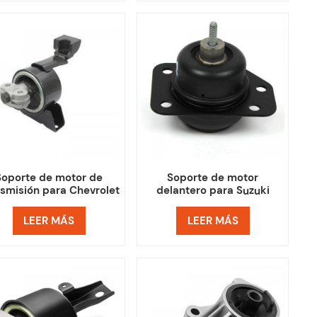
Soporte de motor de
Soporte de motor
nsmisión para Chevrolet
delantero para Suzuki
ra Suzuki Forenza Reno
Forenza Reno Chevrolet
Chevy Optra
LEER MÁS
LEER MÁS