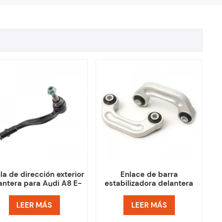
la de dirección exterior
Enlace de barra
antera para Audi A8 E-
estabilizadora delantera
RON QUATTRO Q7 Q8
para Audi A6, A6 QUATTRO,
A8 QUATTRO, S6, S8 y
LEER MÁS
LEER MÁS
Volkswagen PHAETON