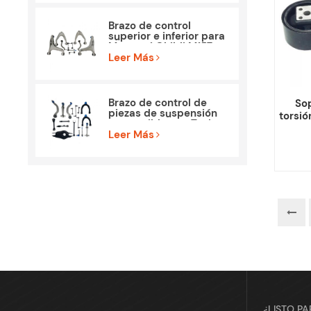
Brazo de control
superior e inferior para
Maserati Ghibli M157
Piezas
Leer Más
Brazo de control de
So
piezas de suspensión
torsió
compatible con Tesla
par
Model 3
Leer Más
Optra
¿LISTO P