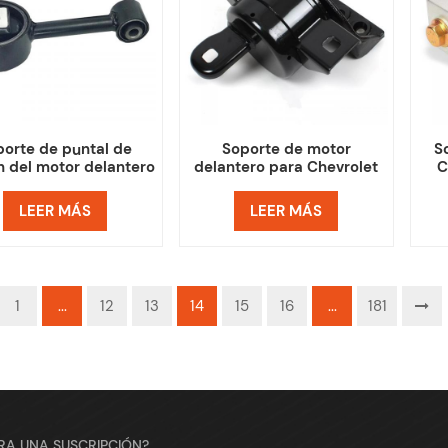
porte de puntal de
Soporte de motor
S
n del motor delantero
delantero para Chevrolet
C
a Chevrolet Chevy
Chevy Aveo Aveo5 Pontiac
 Suzuki Forenza Reno
Wave G3
LEER MÁS
LEER MÁS
1
...
12
13
14
15
16
...
181
ARA UNA SUSCRIPCIÓN?