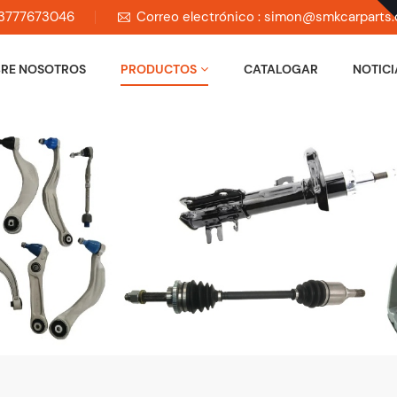
 13777673046
Correo electrónico : simon@smkcarparts
RE NOSOTROS
PRODUCTOS
CATALOGAR
NOTICI