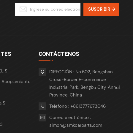
SUSCRIBIR
NTES
CONTÁCTENOS
EL S
DIRECCIÓN : No.602, Bengshan
Cross-Border E-commerce
e Acoplamiento
Industrial Park, Bengbu City, Anhui
Province, China
a S
Teléfono : +8613777673046
Correo electrónico :
 3
simon@smkcarparts.com