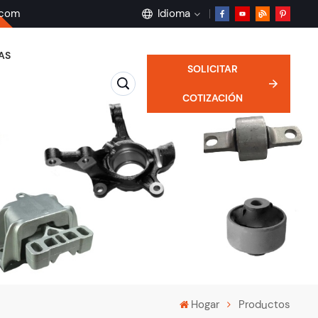
.com
Idioma
AS
SOLICITAR
English
COTIZACIÓN
français
Deutsch
русский
español
português
Hogar
Productos