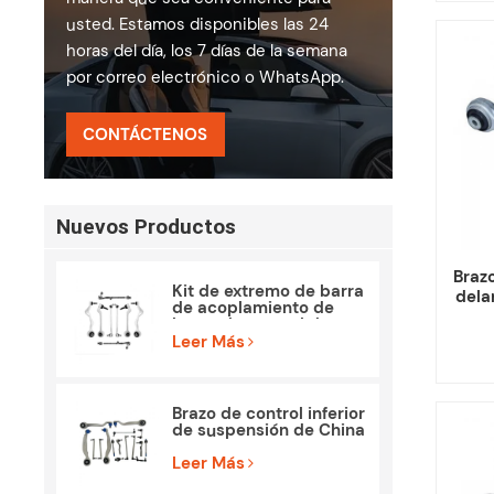
usted. Estamos disponibles las 24
horas del día, los 7 días de la semana
por correo electrónico o WhatsApp.
CONTÁCTENOS
Nuevos Productos
Brazo
Kit de extremo de barra
dela
de acoplamiento de
brazo de control de
piezas de suspensión
Leer Más
para BMW E90 E84
Brazo de control inferior
de suspensión de China
para Mercedes Benz
W212 S212
Leer Más