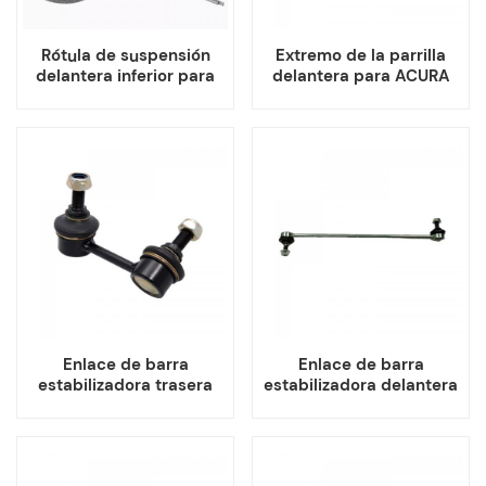
Rótula de suspensión
Extremo de la parrilla
delantera inferior para
delantera para ACURA
ACURA RDX Honda CR-V
TLX-L HONDA ACCORD
HR-V
Enlace de barra
Enlace de barra
estabilizadora trasera
estabilizadora delantera
para ACURA ILX HONDA
para ACURA RDX HONDA
CIVIC FIT
ACCORD CIVIC CR-V
INSIGHT