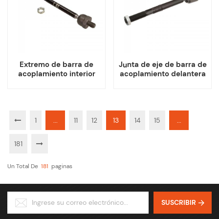
Extremo de barra de
Junta de eje de barra de
acoplamiento interior
acoplamiento delantera
para Audi Q2L A3 A3
para Audi A4 Avant A5
Quattro Q3 Volkswagen
Sportback A5
Jetta GTI Golf Passat
Convertible
1
...
11
12
13
14
15
...
181
Un Total De
181
Paginas
SUSCRIBIR