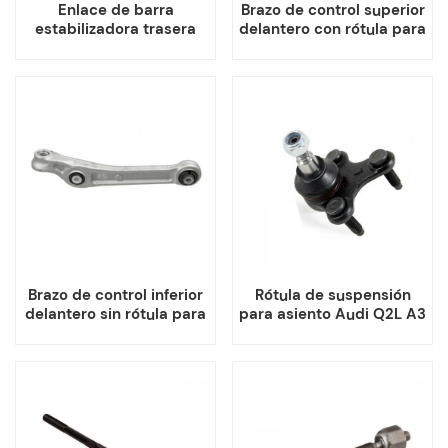
Enlace de barra
Brazo de control superior
estabilizadora trasera
delantero con rótula para
para ACURA RDX NISSAN
Audi A8 4H S8
GT-R
Brazo de control inferior
Rótula de suspensión
delantero sin rótula para
para asiento Audi Q2L A3
Audi A4 Avant A5
Q3
Sportback A5
Convertible