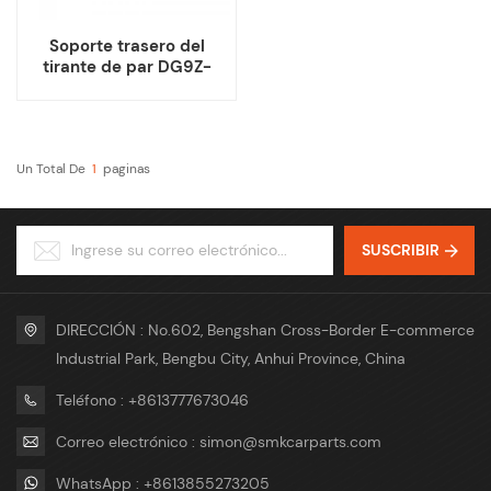
Soporte trasero del
tirante de par DG9Z-
6068-F para Ford Fusion
Mondeo Mk5 EcoBoost
Un Total De
1
Paginas
SUSCRIBIR
DIRECCIÓN : No.602, Bengshan Cross-Border E-commerce
Industrial Park, Bengbu City, Anhui Province, China
Teléfono : +8613777673046
Correo electrónico : simon@smkcarparts.com
WhatsApp : +8613855273205