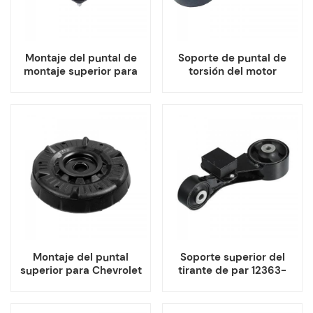
Montaje del puntal de
Soporte de puntal de
montaje superior para
torsión del motor
Kia Carens Optima
delantero para Chevrolet
Hyundai
Chevy Optra Suzuki
Forenza Reno
Montaje del puntal
Soporte superior del
superior para Chevrolet
tirante de par 12363-
Opel Vauxhall
0V070 para Toyota
Camry