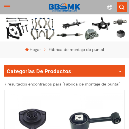
English
français
Hogar
Fábrica de montaje de puntal
Deutsch
Categorías De Productos
русский
7 resultados encontrados para "Fábrica de montaje de puntal"
español
português