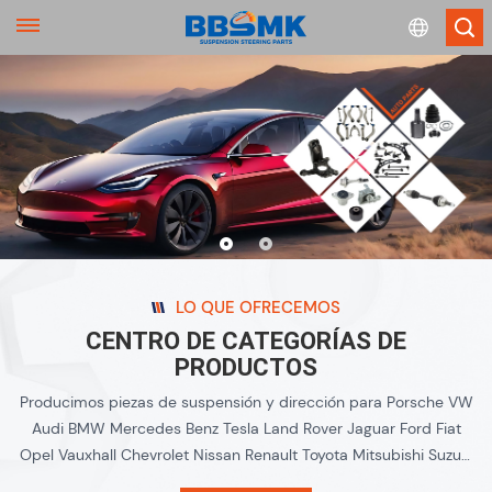
English
français
Deutsch
русский
LO QUE OFRECEMOS
español
CENTRO DE CATEGORÍAS DE
PRODUCTOS
português
Producimos piezas de suspensión y dirección para Porsche VW
Audi BMW Mercedes Benz Tesla Land Rover Jaguar Ford Fiat
Opel Vauxhall Chevrolet Nissan Renault Toyota Mitsubishi Suzuki
Peugeot Citroen Hyundai Kiaâ¦