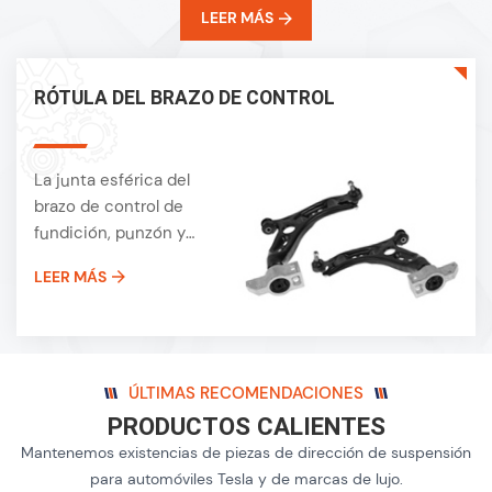
LEER MÁS
RÓTULA DEL BRAZO DE CONTROL
La junta esférica del
brazo de control de
fundición, punzón y
forjado se adapta a
LEER MÁS
VAG VW Skoda Seat
Audi BMW Mini
Mercedes Benz
Inteligente Porsche
Tesla Land Rover
ÚLTIMAS RECOMENDACIONES
Jaguar Ford Fiat Opel
PRODUCTOS CALIENTES
Vauxhall Chevrolet
Mantenemos existencias de piezas de dirección de suspensión
Nissan Renault Toyota
para automóviles Tesla y de marcas de lujo.