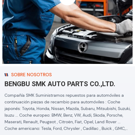
Package Neutral
Package or with Your
Logo Package Service
OEM & ODM
SOBRE NOSOTROS
BENGBU SMK AUTO PARTS CO.,LTD.
Compañía SMK Suministramos repuestos para automóviles a
continuación piezas de recambio para automóviles : Coche
japonés: Toyota, Honda, Nissan, Mazda, Subaru, Mitsubishi, Suzuki,
Isuzu ... Coche europeo: BMW, Benz, VW, Audi, Skoda, Porsche,
Maserati, Renault, Peugeot , Citroën, Fiat, Opel, Land Rover ...
Coche americano: Tesla, Ford, Chrysler , Cadillac , Buick , GMC,
Chevrolet, Lincoln, Fiat, Dodge, ... Coche coreano: Hyundai, Kia,