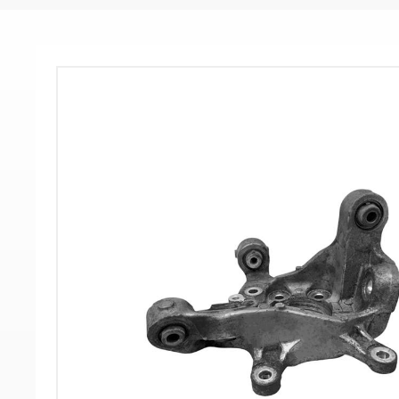
-
-
>