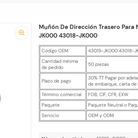
Muñón De Dirección Trasero Para N
JK000 43018-JK000
Código OEM
43019-JK000 43018-J
Cantidad mínima
50 piezas
de pedido
30% TT Pagar por adela
Plazo de pago
de embarque, carta de 
Término comercial
FOB, CIF, CFR, EXW
Paquete
Paquete Neutral o Paq
Servicio
OEM y ODM