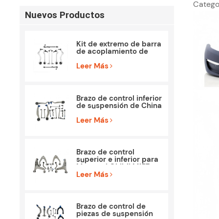
Catego
Nuevos Productos
Kit de extremo de barra
de acoplamiento de
brazo de control de
piezas de suspensión
Leer Más
para BMW E90 E84
Brazo de control inferior
de suspensión de China
para Mercedes Benz
W212 S212
Leer Más
Brazo de control
superior e inferior para
Maserati Ghibli M157
Piezas
Leer Más
Brazo de control de
piezas de suspensión