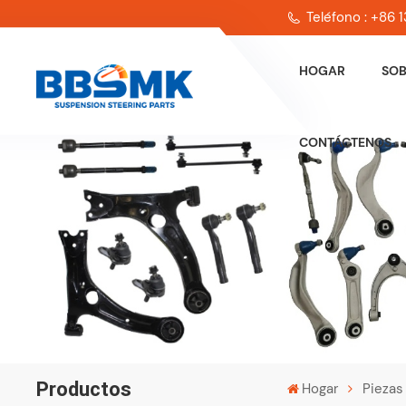
Teléfono : +86
HOGAR
SOB
CONTÁCTENOS
Productos
Hogar
Piezas