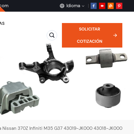
.com
Idioma
AS
SOLICITAR
English
COTIZACIÓN
français
Deutsch
русский
español
português
ra Nissan 370Z Infiniti M35 G37 43019-JK000 43018-JK000