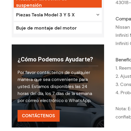
43018-
suspensión
Piezas Tesla Model 3 Y S X
Compat
Nissan
Buje de montaje del motor
Infini
Infini
¿Cómo Podemos Ayudarte?
Benefic
1. Reem
Por favor contáctenos de cualquier
2. Ajus
manera que sea conveniente para
3. Cons
usted. Estamos disponibles las 24
4. Prob
horas del día, los 7 días de la semana
por correo electrónico o WhatsApp.
Nota: 
CONTÁCTENOS
confiab