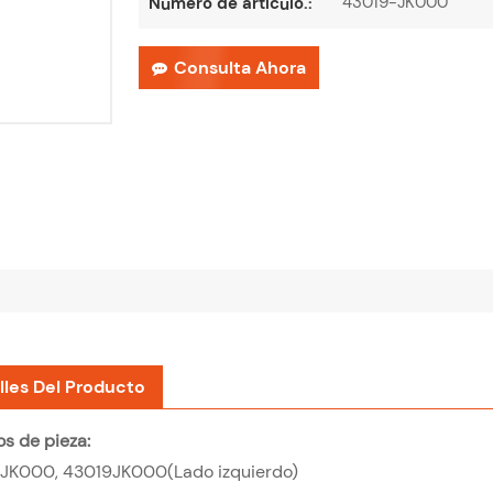
43019-JK000
Número de artículo.:
Consulta Ahora
lles Del Producto
s de pieza:
JK000, 43019JK000(Lado izquierdo)