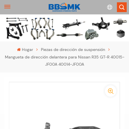
English
français
Hogar
Piezas de dirección de suspensión
Mangueta de dirección delantera para Nissan R35 GT-R 40015-
Deutsch
JF00A 40014-JF00A
русский
-
español
-
português
>