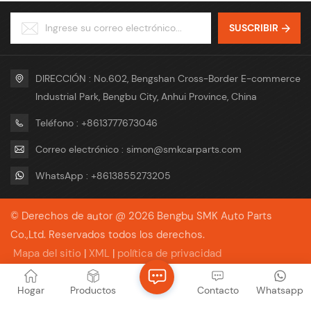
Neutral Package or with Your
Término comercial FOB, CIF,
Logo Package Service OEM &
CFR, EXW Paquete Paquete
SUSCRIBIR
ODM
neutral o con su logotipo
Servicio OEM y ODM
DIRECCIÓN : No.602, Bengshan Cross-Border E-commerce
Industrial Park, Bengbu City, Anhui Province, China
Teléfono : +8613777673046
Correo electrónico : simon@smkcarparts.com
WhatsApp : +8613855273205
© Derechos de autor @ 2026 Bengbu SMK Auto Parts
Co.,Ltd. Reservados todos los derechos.
Mapa del sitio
|
XML
|
política de privacidad
Red IPv6 compatible
Hogar
Productos
Contacto
Whatsapp