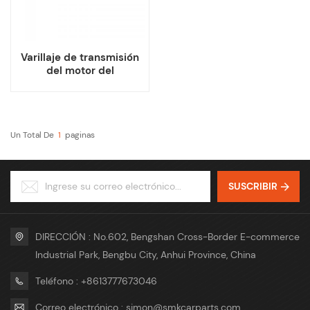
Varillaje de transmisión
del motor del
limpiaparabrisas para
Tesla Model S
Un Total De
1
Paginas
SUSCRIBIR
DIRECCIÓN : No.602, Bengshan Cross-Border E-commerce
Industrial Park, Bengbu City, Anhui Province, China
Teléfono : +8613777673046
Correo electrónico : simon@smkcarparts.com