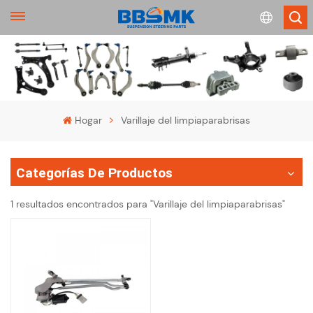
English
français
Hogar
Varillaje del limpiaparabrisas
Deutsch
Categorías De Productos
русский
1 resultados encontrados para "Varillaje del limpiaparabrisas"
español
português