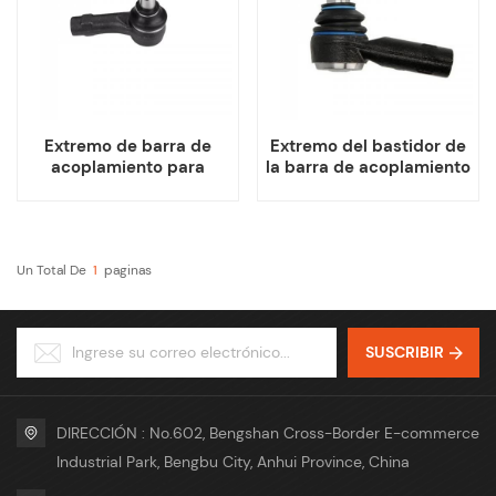
Extremo de barra de
Extremo del bastidor de
acoplamiento para
la barra de acoplamiento
Porsche Audi Fiat VW
exterior para Porsche
Amarok
Cayenne AUDI Q7 VW
Touareg
Un Total De
1
Paginas
SUSCRIBIR
DIRECCIÓN : No.602, Bengshan Cross-Border E-commerce
Industrial Park, Bengbu City, Anhui Province, China