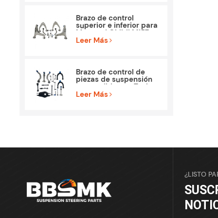
Brazo de control
superior e inferior para
Maserati Ghibli M157
Piezas
Leer Más
Brazo de control de
piezas de suspensión
compatible con Tesla
Model 3
Leer Más
¿LISTO P
SUSC
NOTI