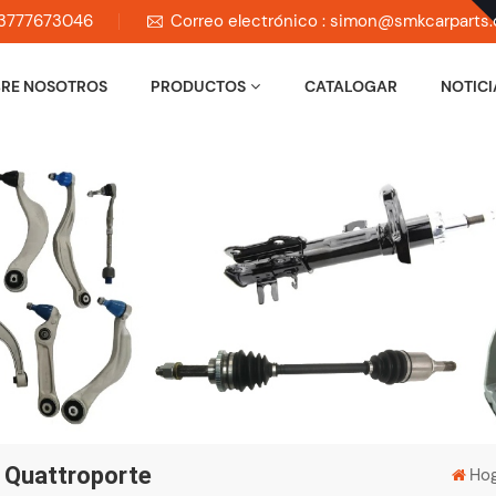
 13777673046
Correo electrónico : simon@smkcarparts
RE NOSOTROS
PRODUCTOS
CATALOGAR
NOTICI
 Quattroporte
Hog