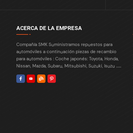
ACERCA DE LA EMPRESA
Compañía SMK Suministramos repuestos para
automóviles a continuación piezas de recambio
para automóviles : Coche japonés: Toyota, Honda,
Nissan, Mazda, Subaru, Mitsubishi, Suzuki, Isuzu ...
Coche europeo: BMW, Benz, VW, Audi, Skoda,
Porsche, Maserati, Renault, Peugeot , Citroën, Fiat,
Opel, Land Rover ... Coche americano: Tesla, Ford,
Chrysler , Cadillac , Buick , GMC, Chevrolet, Lincoln,
Fiat, Dodge, ... Coche coreano: Hyundai, Kia,
Daewoo ... Coches chinos: Chery, Geely, GreatWall,
Haval, BYD, Changan, JAC... Suministramos piezas a
todo el mundo: EE.UU., Canadá, Europa, México,
Colombia, Corea... Somos proveedor líder de las