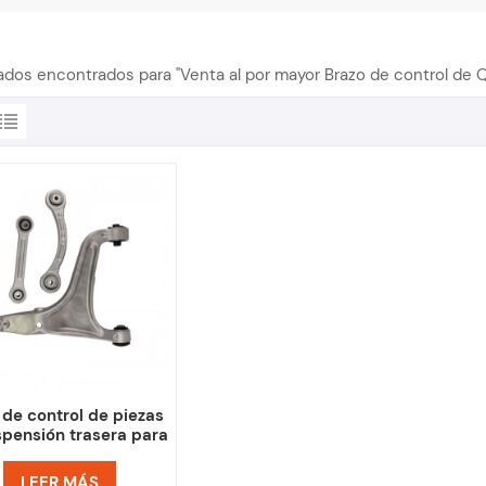
tados encontrados para "Venta al por mayor Brazo de control de 
 de control de piezas
spensión trasera para
Maserati Ghibli
Quattroporte
LEER MÁS