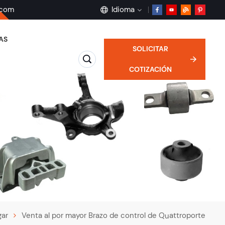
.com
Idioma
AS
SOLICITAR
English
COTIZACIÓN
français
Deutsch
русский
español
português
ar
Venta al por mayor Brazo de control de Quattroporte