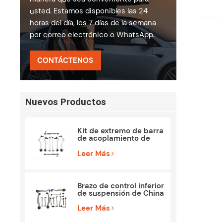
usted. Estamos disponibles las 24
horas del día, los 7 días de la semana
por correo electrónico o WhatsApp.
CONTÁCTENOS
Nuevos Productos
Kit de extremo de barra
de acoplamiento de
brazo de control de
piezas de suspensión
Leer Más
para BMW E90 E84
Brazo de control inferior
de suspensión de China
para Mercedes Benz
W212 S212
Leer Más