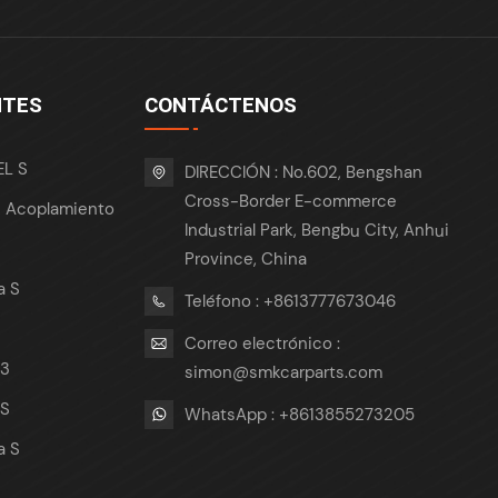
NTES
CONTÁCTENOS
EL S
DIRECCIÓN : No.602, Bengshan
Cross-Border E-commerce
e Acoplamiento
Industrial Park, Bengbu City, Anhui
Province, China
a S
Teléfono : +8613777673046
Correo electrónico :
 3
simon@smkcarparts.com
 S
WhatsApp : +8613855273205
a S