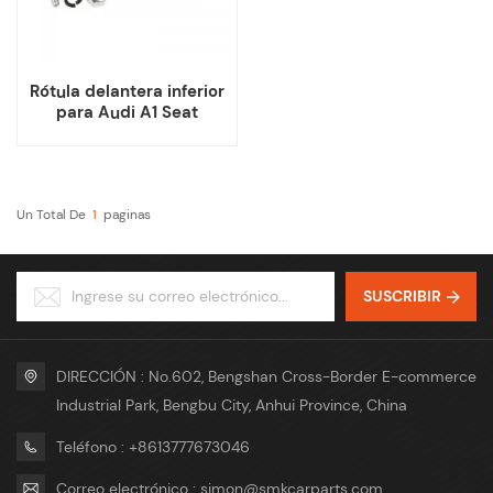
Rótula delantera inferior
para Audi A1 Seat
Cordoba FABIA VW Polo
Un Total De
1
Paginas
SUSCRIBIR
DIRECCIÓN : No.602, Bengshan Cross-Border E-commerce
Industrial Park, Bengbu City, Anhui Province, China
Teléfono : +8613777673046
Correo electrónico : simon@smkcarparts.com