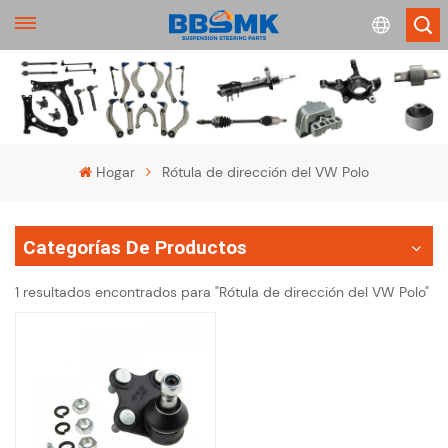
English
français
Hogar
Rótula de dirección del VW Polo
Deutsch
Categorías De Productos
русский
1 resultados encontrados para "Rótula de dirección del VW Polo"
español
português