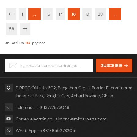
1
...
16
17
18
19
20
...
89
Un Total De
89
Paginas
SUSCRIBIR
DIRECCIÓN : No.602, Bengshan Cross-Border E-commerce
Industrial Park, Bengbu City, Anhui Province, China
Teléfono : +8613777673046
Correo electrónico : simon@smkcarparts.com
WhatsApp : +8613855273205