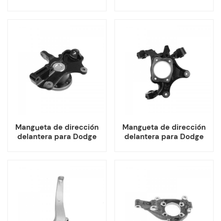
Chrysler 4782587AE
Ram 1500 52106553AC
4782586AE
52106552AC
Mangueta de dirección
Mangueta de dirección
delantera para Dodge
delantera para Dodge
Mercedes Benz
Journey 68083245AE
9063304220
68083244AE
9063304320