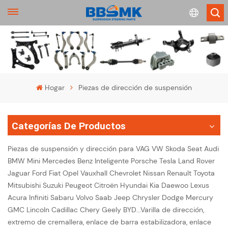
English
français
Hogar
Piezas de dirección de suspensión
Deutsch
Categorías De Productos
русский
Piezas de suspensión y dirección para VAG VW Skoda Seat Audi
español
BMW Mini Mercedes Benz Inteligente Porsche Tesla Land Rover
Jaguar Ford Fiat Opel Vauxhall Chevrolet Nissan Renault Toyota
português
Mitsubishi Suzuki Peugeot Citroën Hyundai Kia Daewoo Lexus
Acura Infiniti Sabaru Volvo Saab Jeep Chrysler Dodge Mercury
GMC Lincoln Cadillac Chery Geely BYD...Varilla de dirección,
extremo de cremallera, enlace de barra estabilizadora, enlace