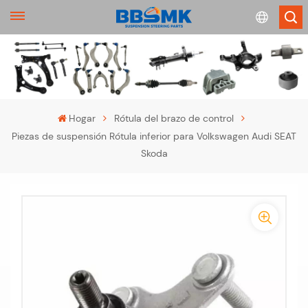
English
français
Hogar
Rótula del brazo de control
Piezas de suspensión Rótula inferior para Volkswagen Audi SEAT
Deutsch
Skoda
русский
-
español
-
português
>