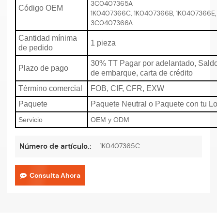
3C0407365A
Código OEM
1K0407366C, 1K0407366B, 1K0407366E
3C0407366A
Cantidad mínima
1 pieza
de pedido
30% TT Pagar por adelantado, Saldo
Plazo de pago
de embarque, carta de crédito
Término comercial
FOB, CIF, CFR, EXW
Paquete
Paquete Neutral o Paquete con tu L
Servicio
OEM y ODM
1K0407365C
Número de artículo.:
Consulta Ahora