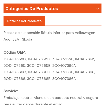
Categorías De Productos
Detalles Del Producto
Piezas de suspensión Rótula inferior para Volkswagen
Audi SEAT Skoda
Código OEM:
1K0407365C,
1K0407365B,
1K0407365E,
1KD407365,
5QD407365,
3C0407365B,
3C0407365A
1K0407366C,
1K0407366B,
1K0407366E,
1KD407366,
5QD407366,
3C0407366B,
3C0407366A
Servicio:
Embalaje neutral: viene en un paquete neutral y seguro
para evitar daños durante el envío.