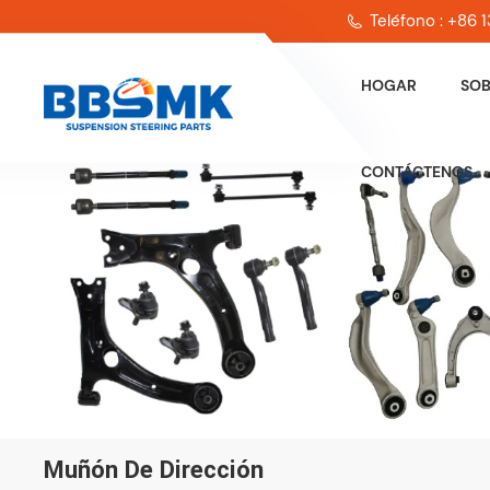
Teléfono : +86
HOGAR
SOB
CONTÁCTENOS
Muñón De Dirección