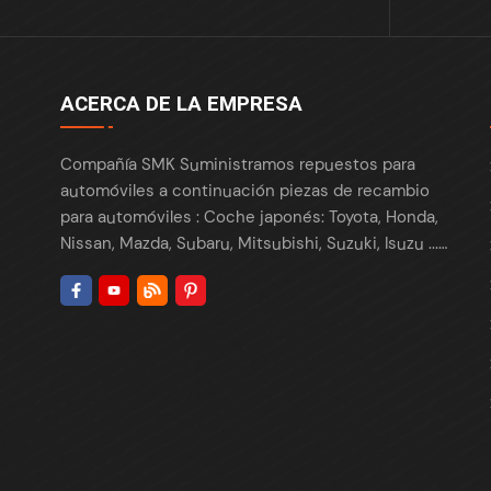
ACERCA DE LA EMPRESA
Compañía SMK Suministramos repuestos para
automóviles a continuación piezas de recambio
para automóviles : Coche japonés: Toyota, Honda,
Nissan, Mazda, Subaru, Mitsubishi, Suzuki, Isuzu ...
Coche europeo: BMW, Benz, VW, Audi, Skoda,
Porsche, Maserati, Renault, Peugeot , Citroën, Fiat,
Opel, Land Rover ... Coche americano: Tesla, Ford,
Chrysler , Cadillac , Buick , GMC, Chevrolet, Lincoln,
Fiat, Dodge, ... Coche coreano: Hyundai, Kia,
Daewoo ... Coches chinos: Chery, Geely, GreatWall,
Haval, BYD, Changan, JAC... Suministramos piezas a
todo el mundo: EE.UU., Canadá, Europa, México,
Colombia, Corea... Somos proveedor líder de las