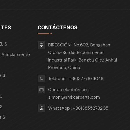
NTES
CONTÁCTENOS
EL S
DIRECCIÓN : No.602, Bengshan
Cross-Border E-commerce
e Acoplamiento
Industrial Park, Bengbu City, Anhui
Province, China
a S
Teléfono : +8613777673046
Correo electrónico :
 3
simon@smkcarparts.com
 S
WhatsApp : +8613855273205
a S