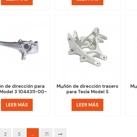
n de dirección para
Muñón de dirección trasero
Mu
 Model 3 1044311-00-
para Tesla Model S
E 1044316-00-E
1042506-00-A 1042507-
a
00-A
LEER MÁS
LEER MÁS
2
3
...
71