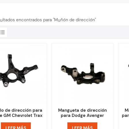
ultados encontrados para "Muñón de dirección"
lo de dirección para
Mangueta de dirección
M
e GM Chevrolet Trax
para Dodge Avenger
pa
Buick Encore
Chrysler 200
LEER MÁS
LEER MÁS