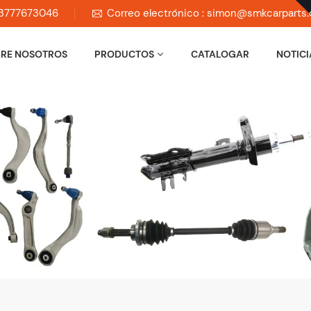
 13777673046
Correo electrónico : simon@smkcarparts
RE NOSOTROS
PRODUCTOS
CATALOGAR
NOTICI