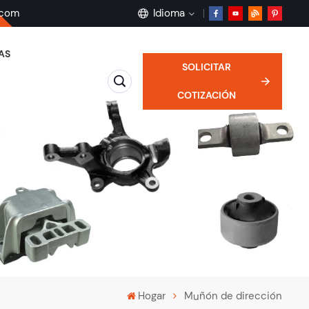
.com
Idioma
AS
SOLICITAR
English
COTIZACIÓN
français
Deutsch
русский
español
português
Hogar
Muñón de dirección