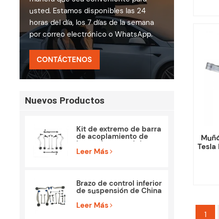
usted. Estamos disponibles las 24
horas del día, los 7 días de la semana
por correo electrónico o WhatsApp.
CONTÁCTENOS
Nuevos Productos
Kit de extremo de barra
de acoplamiento de
Muñó
brazo de control de
Tesla
piezas de suspensión
Leer Más
para BMW E90 E84
Brazo de control inferior
de suspensión de China
para Mercedes Benz
W212 S212
Leer Más
1