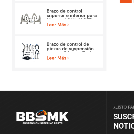
Brazo de control
superior e inferior para
Maserati Ghibli M157
Piezas
Leer Más
Brazo de control de
piezas de suspensión
compatible con Tesla
Model 3
Leer Más
¿LISTO P
SUSC
NOTI