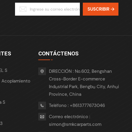
SUSCRIBIR
NTES
CONTÁCTENOS
EL S
DIRECCIÓN : No.602, Bengshan
Cross-Border E-commerce
e Acoplamiento
Industrial Park, Bengbu City, Anhui
Province, China
a S
Teléfono : +8613777673046
Correo electrónico :
 3
simon@smkcarparts.com