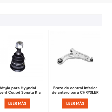
Rótula para Hyundai
Brazo de control inferior
cent Coupé Sonata Kia
delantero para CHRYSLER
K2 K3 545300U000
200 68211643AE
68211643AF
LEER MÁS
LEER MÁS