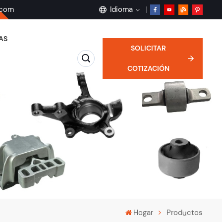
.com
Idioma
AS
SOLICITAR
English
COTIZACIÓN
français
Deutsch
русский
español
português
Hogar
Productos