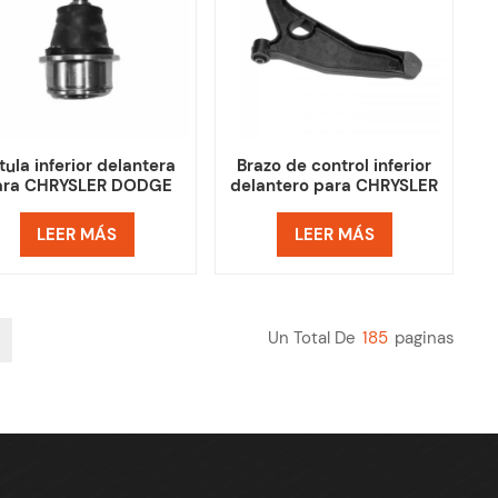
tula inferior delantera
Brazo de control inferior
ara CHRYSLER DODGE
delantero para CHRYSLER
90033AB 5090033AA
200 DODGE AVENGER
50900033AB
4766423AA 4766423AB
LEER MÁS
LEER MÁS
Un Total De
185
Paginas