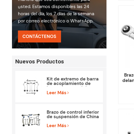
usted. Estamos disponibles las 24
horas del día, los 7 días de la semana
por correo electrónico o WhatsApp.
CONTÁCTENOS
Nuevos Productos
Braz
Kit de extremo de barra
dela
de acoplamiento de
brazo de control de
piezas de suspensión
Leer Más
para BMW E90 E84
Brazo de control inferior
de suspensión de China
para Mercedes Benz
W212 S212
Leer Más