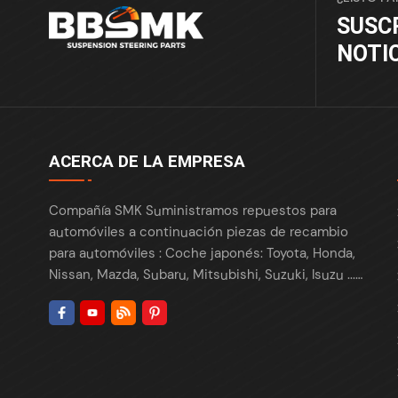
SUSC
NOTI
ACERCA DE LA EMPRESA
Compañía SMK Suministramos repuestos para
automóviles a continuación piezas de recambio
para automóviles : Coche japonés: Toyota, Honda,
Nissan, Mazda, Subaru, Mitsubishi, Suzuki, Isuzu ...
Coche europeo: BMW, Benz, VW, Audi, Skoda,
Porsche, Maserati, Renault, Peugeot , Citroën, Fiat,
Opel, Land Rover ... Coche americano: Tesla, Ford,
Chrysler , Cadillac , Buick , GMC, Chevrolet, Lincoln,
Fiat, Dodge, ... Coche coreano: Hyundai, Kia,