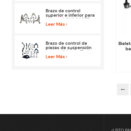
Brazo de control
superior e inferior para
Maserati Ghibli M157
Piezas
Leer Más
Brazo de control de
Biele
piezas de suspensión
ba
compatible con Tesla
C
Model 3
Leer Más
¿LISTO P