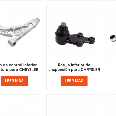
o de control inferior
Rótula inferior de
ntero para CHRYSLER
suspensión para CHRYSLER
68211642AE
H100 545303J000
sus
JEE
LEER MÁS
LEER MÁS