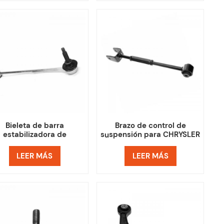
Bieleta de barra
Brazo de control de
estabilizadora de
suspensión para CHRYSLER
pensión para CHRYSLER
WRANGLER 52059976AC
P LIBERTY 52109973AB
LEER MÁS
LEER MÁS
52125453AA