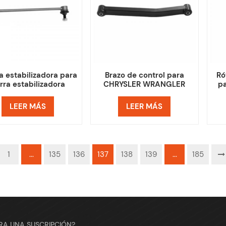
ta estabilizadora para
Brazo de control para
Ró
rra estabilizadora
CHRYSLER WRANGLER
p
HRYSLER DODGE
52059979AD
50
4694855
LEER MÁS
LEER MÁS
1
...
135
136
137
138
139
...
185
ARA UNA SUSCRIPCIÓN?