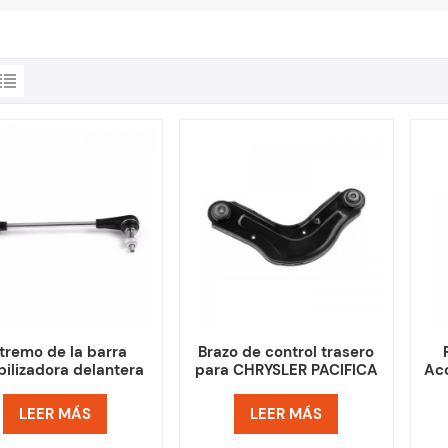
tremo de la barra
Brazo de control trasero
bilizadora delantera
para CHRYSLER PACIFICA
Ac
a CHEVROLET GMC
68235367AC 68263331AC
001003 39001004
LEER MÁS
LEER MÁS