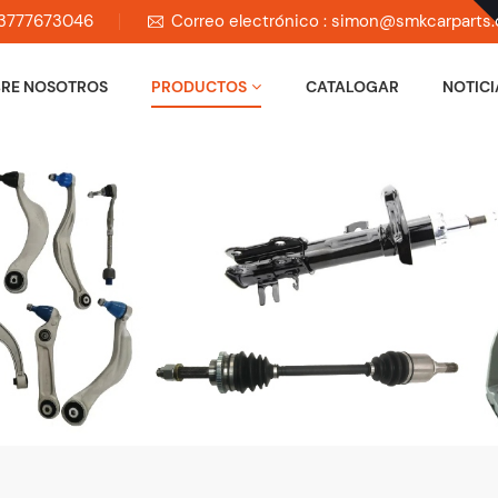
 13777673046
Correo electrónico : simon@smkcarparts
RE NOSOTROS
PRODUCTOS
CATALOGAR
NOTICI