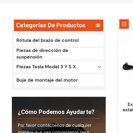
Categorías De Productos
Rótula del brazo de control
Piezas de dirección de
suspensión
Piezas Tesla Model 3 Y S X
Buje de montaje del motor
Ex
esta
¿Cómo Podemos Ayudarte?
par
39
Por favor contáctenos de cualquier
manera que sea conveniente para