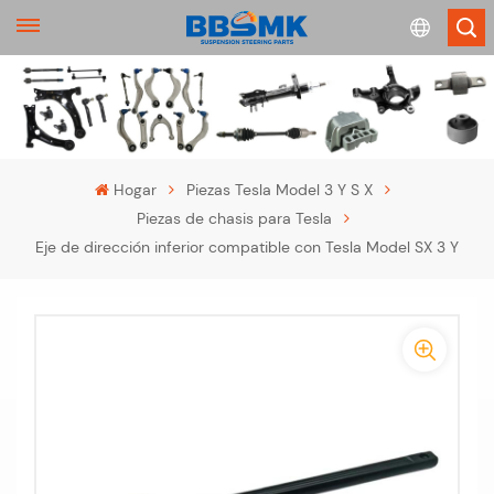
English
français
Hogar
Piezas Tesla Model 3 Y S X
Piezas de chasis para Tesla
Deutsch
Eje de dirección inferior compatible con Tesla Model SX 3 Y
русский
-
español
-
português
>