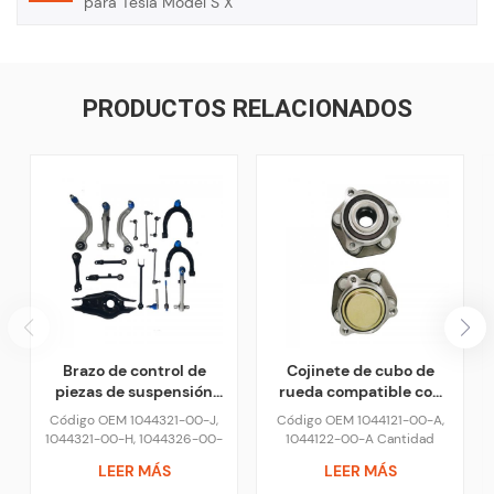
para Tesla Model S X
PRODUCTOS RELACIONADOS
Brazo de control de
Cojinete de cubo de
piezas de suspensión
rueda compatible con
compatible con Tesla
Tesla Model 3 Y
Código OEM 1044321-00-J,
Código OEM 1044121-00-A,
Model 3
1044321-00-H, 1044326-00-
1044122-00-A Cantidad
J, 1044326-00-H, 1044351-
mínima de pedido 1 pieza
LEER MÁS
LEER MÁS
00-C, 1044356-00-C,
Plazo de pago 30% TT Pagar