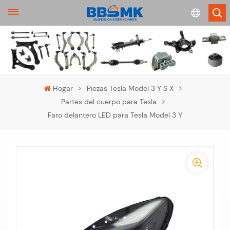
English
français
Hogar
Piezas Tesla Model 3 Y S X
Partes del cuerpo para Tesla
Deutsch
Faro delantero LED para Tesla Model 3 Y
русский
-
español
-
português
>