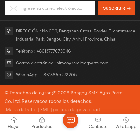
carta de crédito Término
Pagar por adelantado, Saldo
SUSCRIBIR
comercial FOB, CIF, CFR, EXW
a pagar contra copia del
Paquete Paquete Neutral o
conocimiento de embarque,
Paquete con tu Logotipo
carta de crédito Término
Servicio OEM y ODM
comercial FOB, CIF, CFR, EXW
Paquete Paquete Neutral o
DIRECCIÓN : No.602, Bengshan Cross-Border E-commerce
Paquete con tu Logotipo
Industrial Park, Bengbu City, Anhui Province, China
Servicio OEM y ODM
Teléfono : +8613777673046
Correo electrónico : simon@smkcarparts.com
WhatsApp : +8613855273205
© Derechos de autor @ 2026 Bengbu SMK Auto Parts
Co.,Ltd. Reservados todos los derechos.
Mapa del sitio
|
XML
|
política de privacidad
Red IPv6 compatible
Hogar
Productos
Contacto
Whatsapp