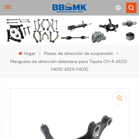
English
français
Hogar
Piezas de dirección de suspensión
Mangueta de dirección delantera para Toyota CH-R 43212-
Deutsch
F4010 43211-F4010
русский
-
español
-
português
>