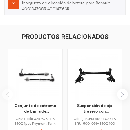
Mangueta de dirección delantera para Renault
400154705R 400147163R
PRODUCTOS RELACIONADOS
Conjunto de extremo
Suspensión de eje
de barra de
trasero con
acoplamiento de piezas
estabilizador para
OEM Code 32106784716
Código OEM 6RU500051A
de dirección para BMW
coche VW
MOQ 1pcs Payment Term
6RU-500-051A MOQ 100
F10 F02 528i 535i 650i
6RU500051A
30% TT Pay in Advance,
piezas Condiciones de pago