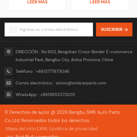
LEER MÁS
LEER MÁS
750i M5
Balance Pay Against B/L
30% TT pago por
Copy, L/C Trading Term FOB,
adelantado, pago del saldo
CIF, CFR, EXW Package
contra copia B/L, L/C
Neutral Package or with Your
Término comercial FOB, CIF,
Logo Package Service OEM &
CFR, EXW Paquete Paquete
SUSCRIBIR
ODM
neutral o con su logotipo
Servicio OEM y ODM
DIRECCIÓN : No.602, Bengshan Cross-Border E-commerce
Industrial Park, Bengbu City, Anhui Province, China
Teléfono : +8613777673046
Correo electrónico : simon@smkcarparts.com
WhatsApp : +8613855273205
© Derechos de autor @ 2026 Bengbu SMK Auto Parts
Co.,Ltd. Reservados todos los derechos.
Mapa del sitio
|
XML
|
política de privacidad
Red IPv6 compatible