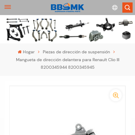
English
français
Hogar
Piezas de dirección de suspensión
Mangueta de dirección delantera para Renault Clio III
Deutsch
8200345944 8200345945
русский
-
español
-
português
>