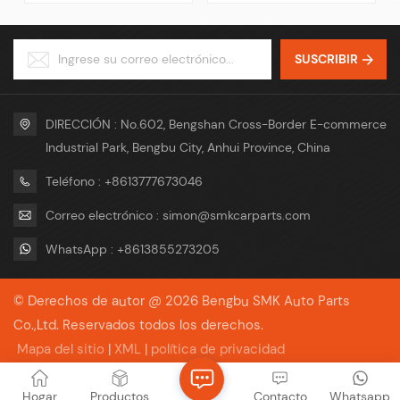
CIF, CFR, EXW Package
contra copia B/L, L/C
Neutral Package or with Your
Término comercial FOB, CIF,
Logo Package Service OEM &
CFR, EXW Paquete Paquete
SUSCRIBIR
ODM
neutral o con su logotipo
Servicio OEM y ODM
DIRECCIÓN : No.602, Bengshan Cross-Border E-commerce
Industrial Park, Bengbu City, Anhui Province, China
Teléfono : +8613777673046
Correo electrónico : simon@smkcarparts.com
WhatsApp : +8613855273205
© Derechos de autor @ 2026 Bengbu SMK Auto Parts
Co.,Ltd. Reservados todos los derechos.
Mapa del sitio
|
XML
|
política de privacidad
Red IPv6 compatible
Hogar
Productos
Contacto
Whatsapp