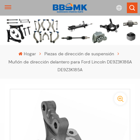
English
français
Hogar
Piezas de dirección de suspensión
Muñón de dirección delantero para Ford Lincoln DE9Z3K186A
Deutsch
DE9Z3K185A
русский
-
español
-
português
>