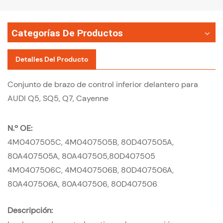
Categorías De Productos
Detalles Del Producto
Conjunto de brazo de control inferior delantero para
AUDI Q5, SQ5, Q7, Cayenne
N.º OE:
4M0407505C,
4M0407505B,
80D407505A,
80A407505A,
80A407505,
80D407505
4M0407506C,
4M0407506B,
80D407506A,
80A407506A,
80A407506,
80D407506
Descripción: