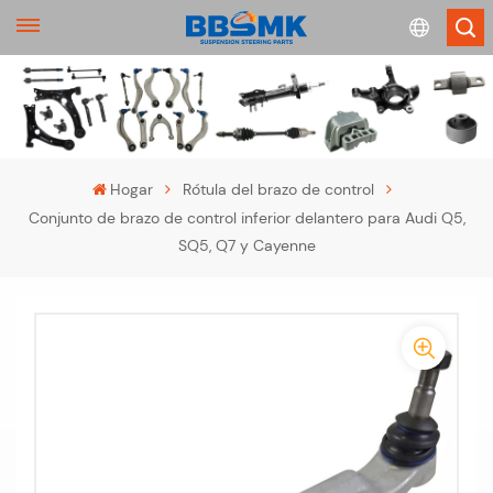
English
français
Hogar
Rótula del brazo de control
Conjunto de brazo de control inferior delantero para Audi Q5,
Deutsch
SQ5, Q7 y Cayenne
русский
-
español
-
português
>