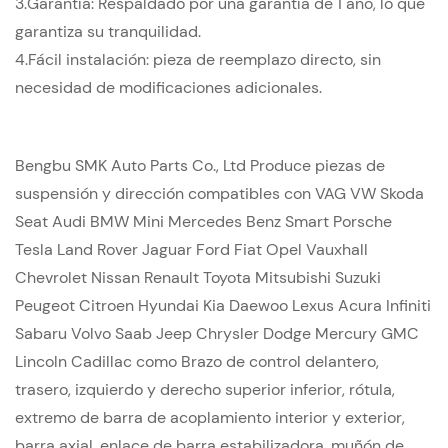
3.
Garantía: Respaldado por una garantía de 1 año, lo que
garantiza su tranquilidad.
4.
Fácil instalación: pieza de reemplazo directo, sin
necesidad de modificaciones adicionales.
Bengbu SMK Auto Parts Co., Ltd Produce piezas de
suspensión y dirección compatibles con VAG VW Skoda
Seat Audi BMW Mini Mercedes Benz Smart Porsche
Tesla Land Rover Jaguar Ford Fiat Opel Vauxhall
Chevrolet Nissan Renault Toyota Mitsubishi Suzuki
Peugeot Citroen Hyundai Kia Daewoo Lexus Acura Infiniti
Sabaru Volvo Saab Jeep Chrysler Dodge Mercury GMC
Lincoln Cadillac como Brazo de control delantero,
trasero, izquierdo y derecho superior inferior, rótula,
extremo de barra de acoplamiento interior y exterior,
barra axial, enlace de barra estabilizadora, muñón de