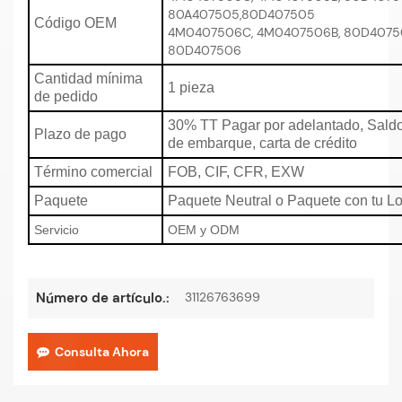
80A407505,80D407505
Código OEM
4M0407506C, 4M0407506B, 80D40750
80D407506
Cantidad mínima
1 pieza
de pedido
30% TT Pagar por adelantado, Saldo
Plazo de pago
de embarque, carta de crédito
Término comercial
FOB, CIF, CFR, EXW
Paquete
Paquete Neutral o Paquete con tu L
Servicio
OEM y ODM
31126763699
Número de artículo.:
Consulta Ahora