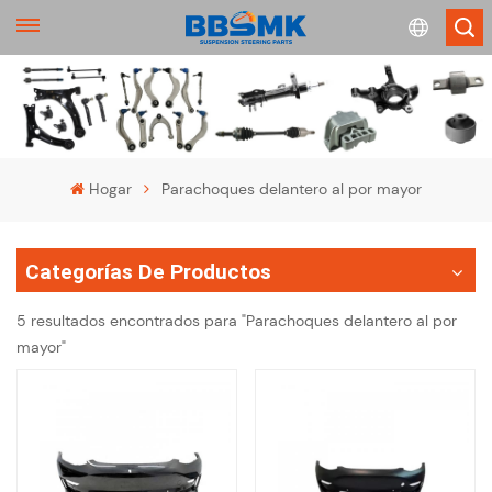
English
français
Hogar
Parachoques delantero al por mayor
Deutsch
Categorías De Productos
русский
5 resultados encontrados para "Parachoques delantero al por
español
mayor"
português