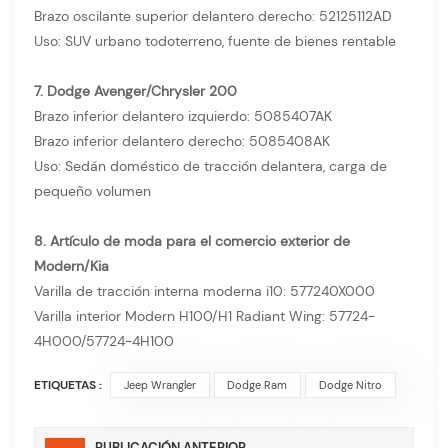
Brazo oscilante superior delantero derecho: 52125112AD
Uso: SUV urbano todoterreno, fuente de bienes rentable
7. Dodge Avenger/Chrysler 200
Brazo inferior delantero izquierdo: 5085407AK
Brazo inferior delantero derecho: 5085408AK
Uso: Sedán doméstico de tracción delantera, carga de
pequeño volumen
8. Artículo de moda para el comercio exterior de
Modern/Kia
Varilla de tracción interna moderna i10: 577240X000
Varilla interior Modern H100/H1 Radiant Wing: 57724-
4H000/57724-4H100
ETIQUETAS :
Jeep Wrangler
Dodge Ram
Dodge Nitro
PUBLICACIÓN ANTERIOR