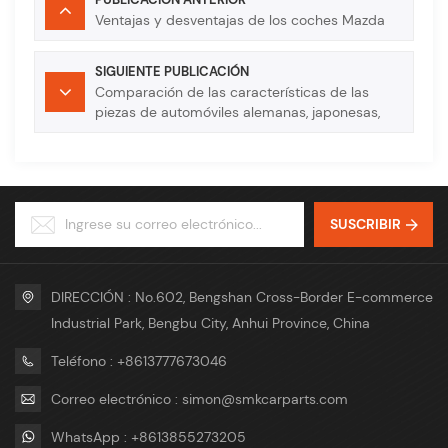
Ventajas y desventajas de los coches Mazda
SIGUIENTE PUBLICACIÓN
Comparación de las características de las
piezas de automóviles alemanas, japonesas,
estadounidenses y nacionales.
SUSCRIBIR
DIRECCIÓN : No.602, Bengshan Cross-Border E-commerce
Industrial Park, Bengbu City, Anhui Province, China
Teléfono : +8613777673046
Correo electrónico : simon@smkcarparts.com
WhatsApp : +8613855273205