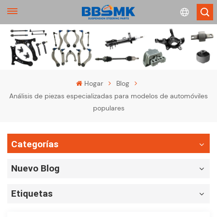
English
français
Hogar
Blog
Análisis de piezas especializadas para modelos de automóviles
Deutsch
populares
русский
Categorías
español
Nuevo Blog
português
Etiquetas