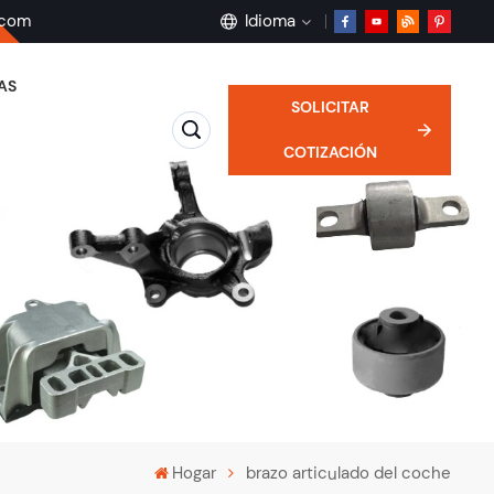
.com
Idioma
AS
SOLICITAR
English
COTIZACIÓN
français
Deutsch
русский
español
português
Hogar
brazo articulado del coche