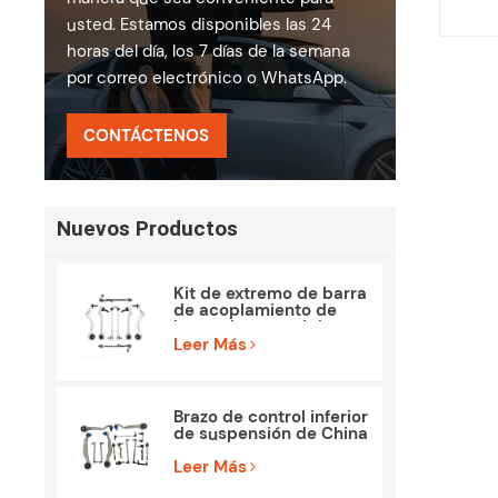
usted. Estamos disponibles las 24
horas del día, los 7 días de la semana
por correo electrónico o WhatsApp.
CONTÁCTENOS
Nuevos Productos
Kit de extremo de barra
de acoplamiento de
brazo de control de
piezas de suspensión
Leer Más
para BMW E90 E84
Brazo de control inferior
de suspensión de China
para Mercedes Benz
W212 S212
Leer Más