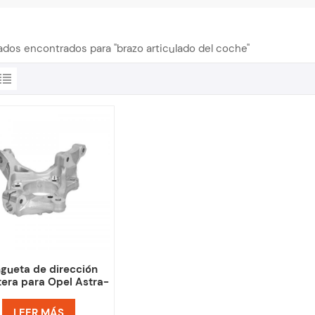
tados encontrados para "brazo articulado del coche"
gueta de dirección
tera para Opel Astra-
J 308103 308104
LEER MÁS