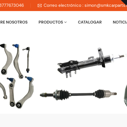
 13777673046
Correo electrónico : simon@smkcarparts
RE NOSOTROS
PRODUCTOS
CATALOGAR
NOTICI