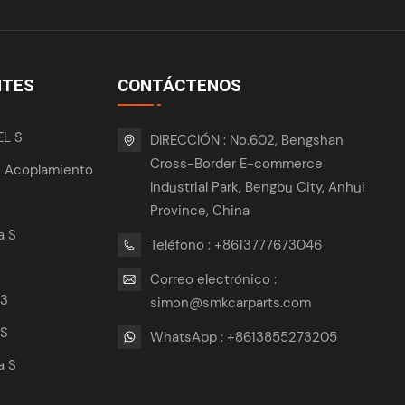
NTES
CONTÁCTENOS
EL S
DIRECCIÓN : No.602, Bengshan
Cross-Border E-commerce
e Acoplamiento
Industrial Park, Bengbu City, Anhui
Province, China
a S
Teléfono : +8613777673046
Correo electrónico :
 3
simon@smkcarparts.com
 S
WhatsApp : +8613855273205
a S