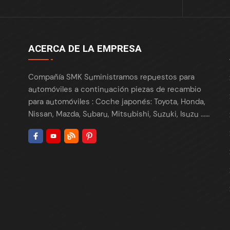
ACERCA DE LA EMPRESA
Compañía SMK Suministramos repuestos para
automóviles a continuación piezas de recambio
para automóviles : Coche japonés: Toyota, Honda,
Nissan, Mazda, Subaru, Mitsubishi, Suzuki, Isuzu ...
Coche europeo: BMW, Benz, VW, Audi, Skoda,
Porsche, Maserati, Renault, Peugeot , Citroën, Fiat,
Opel, Land Rover ... Coche americano: Tesla, Ford,
Chrysler , Cadillac , Buick , GMC, Chevrolet, Lincoln,
Fiat, Dodge, ... Coche coreano: Hyundai, Kia,
Daewoo ... Coches chinos: Chery, Geely, GreatWall,
Haval, BYD, Changan, JAC... Suministramos piezas a
todo el mundo: EE.UU., Canadá, Europa, México,
Colombia, Corea... Somos proveedor líder de las