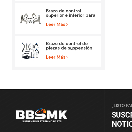
Brazo de control
superior e inferior para
Maserati Ghibli M157
Piezas
Leer Más
Brazo de control de
piezas de suspensión
compatible con Tesla
Model 3
Leer Más
¿LISTO P
SUSC
NOTI