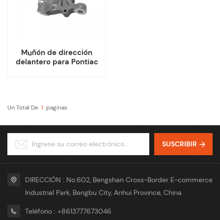
Muñón de dirección
delantero para Pontiac
Solstice Saturn Sky
15262566 15262567
Un Total De
1
Paginas
SUSCRIBIR
DIRECCIÓN : No.602, Bengshan Cross-Border E-commerce
Industrial Park, Bengbu City, Anhui Province, China
Teléfono : +8613777673046