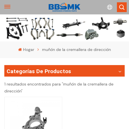
English
français
Hogar
muñón de la cremallera de dirección
Deutsch
Categorías De Productos
русский
1 resultados encontrados para "muñón de la cremallera de
español
dirección"
português